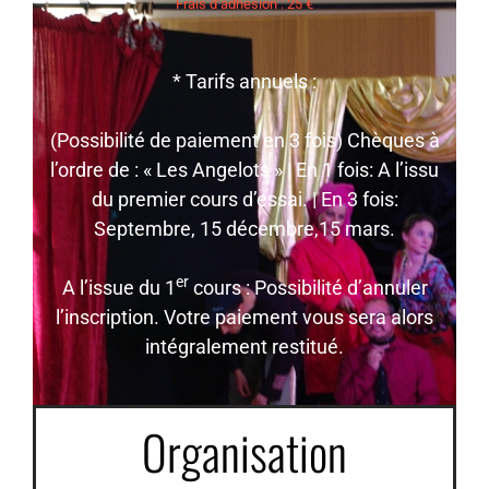
Frais d’adhésion : 25 €
* Tarifs annuels :
(Possibilité de paiement en 3 fois) Chèques à
l’ordre de : « Les Angelots » | En 1 fois: A l’issu
du premier cours d’essai. | En 3 fois:
Septembre, 15 décembre,15 mars.
er
A l’issue du 1
cours : Possibilité d’annuler
l’inscription. Votre paiement vous sera alors
intégralement restitué.
Organisation