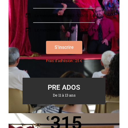
Deux groupes
Le mercredi après-midi (13h15-14h45)
Le mercredi après-midi (14h45-16h15)
S'inscrire
Frais d’adhésion : 25 €
PRE ADOS
De 11 à 13 ans
315
€