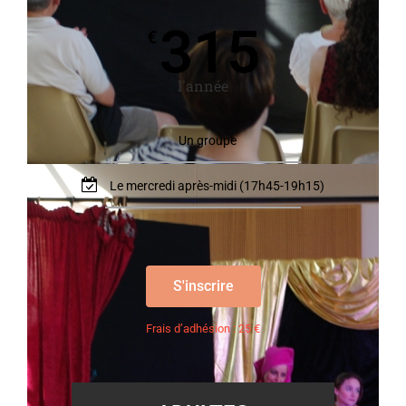
315
€
l'année
Un groupe
Le mercredi après-midi (17h45-19h15)
S'inscrire
Frais d’adhésion : 25 €