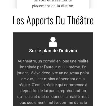
sa voix et travailler le
placement de la diction.
Initiation à l’improvisation par
Les Apports Du Théâtre
le développement de la
créativité gestuelle. Travail de
scènes du répertoire classique
et contemporain.
Sur le plan de l'individu
Au théâtre, un comédien joue une réalité
imaginée par l’auteur ou lui-même. En
jouant, l’élève découvre un nouveau point
de vue, il est moins dépendant de la
réalité. C’est la réalité qui commence à
dépendre de lui par la représentation
qu’il en a et qu’il en donne.La réalité n’est
pas seulement imitée, comme dans le