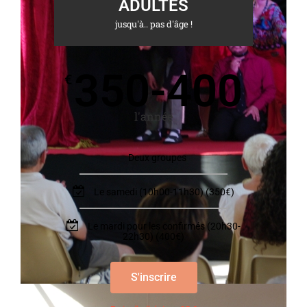
ADULTES
jusqu'à.. pas d'âge !
350-400
€
l'année
Deux groupes
Le samedi (10h00-11h30) (350€)
Le mardi pour les confirmés (20h30-
22h30) (400€)
S'inscrire