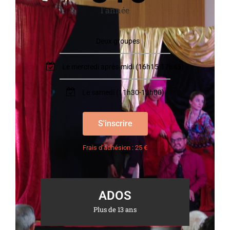
l'année
Deux groupes
Le mercredi après-midi (16h15-17h45)
Le samedi (11h30-13h00)
S'inscrire
Frais d’adhésion : 25 €
ADOS
Plus de 13 ans