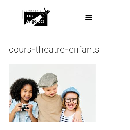
Les cours de théâtre
cours-theatre-enfants